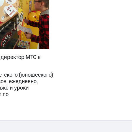
 директор МТС в
етского (юношеского)
асов, ежедневно,
вке и уроки
п по