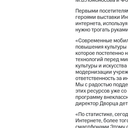
М.В.Ломоносова и Фо
Первыми посетителям
героями выставки Ин
интернета, используя
нужно трогать руками
«Современные мобиль
повышения культуры 
которое постепенно 
технологий перед ми
культуры и искусств
модернизации учрежд
ответственность за 
Мы с радостью подде
этих ресурсов уже со
программу внеклассн
директор Дворца детс
«По статистике, сего
Интернете, более тог
смартфонами Этому с