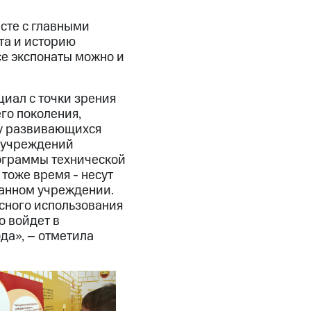
сте с главными
та и историю
се экспонаты можно и
иал с точки зрения
го поколения,
ху развивающихся
ю учреждений
рограммы технической
тоже время - несут
данном учреждении.
сного использования
о войдет в
да», – отметила