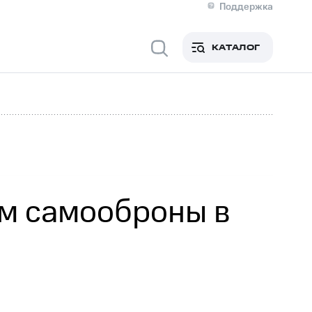
Поддержка
О МТС
я информация
Контакты
КАТАЛОГ
Медиа-центр
кты
Новости в регионе
Инвесторам и акционерам
ция акционерам
Документы
роль и аудит
Рынок акций
й
Описание
р
Реквизиты
Контакты
Устойчивое развитие
Комплаенс и деловая этика
На главную
м самооброны в