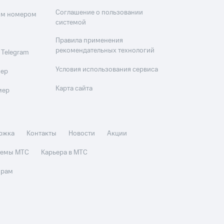
Соглашение о пользовании
оим номером
системой
Правила применения
рекомендательных технологий
 Telegram
Условия использования сервиса
мер
Карта сайта
мер
ржка
Контакты
Новости
Акции
стемы МТС
Карьера в МТС
орам