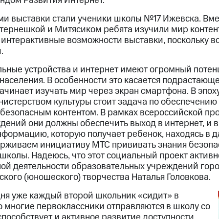
ндом Развития Интернет.
и выставки стали ученики школы №17 Ижевска. Вме
тернешкой и Митясиком ребята изучили мир контен
 интерактивные возможности выставки, поскольку в
.
ные устройства и интернет имеют огромный потенц
населения. В особенности это касается подрастающе
начинает изучать мир через экран смартфона. В эпо
нистерством культуры стоит задача по обеспечени
а безопасным контентом. В рамках всероссийской п
ений они должны обеспечить выход в интернет, и в 
информацию, которую получает ребенок, находясь в 
рживаем инициативу МТС прививать знания безопа
 школы. Надеюсь, что этот социальный проект активн
ой деятельности образовательных учреждений горо
кого (юношеского) творчества Наталья Головкова.
дня уже каждый второй школьник «сидит» в
о многие первоклассники отправляются в школу со
пособствует и активное развитие доступности