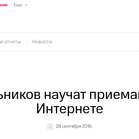
ании
Еще
ТС
Пресс-релизы
МТС о технологиях
ТС
История компании
Руководство региона
Правова
стижения
Интервью
Финансовая отчетность
Конта
 и отчеты
Новости
тивный секретарь
Раскрытие информации
Информа
ный кабинет акционера
Акционерный капитал
Конт
Порядок выкупа акций
Дивиденды
Рынок облигаци
 погашении именных облигаций
Другое
Регистрато
ьников научат приема
Интернете
28 сентября 2016