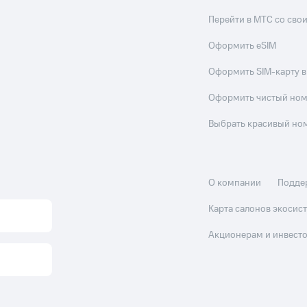
Перейти в МТС со св
Оформить eSIM
Оформить SIM-карту в
Оформить чистый но
Выбрать красивый но
О компании
Подде
Карта салонов экоси
Акционерам и инвест