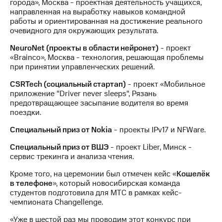
города», Москва - проектная деятельность учащихся,
направленная на выработку навыков командной
работы и ориентированная на достижение реального
очевидного для окружающих результата.
NeuroNet (проекты в области нейронет)
- проект
«Brainco», Москва - технология, решающая проблемы
при принятии управленческих решений.
CSRTech (социальный стартап)
- проект «Мобильное
приложение "Driver never sleeps", Рязань
предотвращающее засыпание водителя во время
поездки.
Специальный приз от Nokia
- проекты IPv17 и NFWare.
Специальный приз от ВШЭ
- проект Liber, Минск -
сервис трекинга и анализа чтения.
Кроме того, на церемонии был отмечен кейс «
Кошелёк
в телефоне
», который новосибирская команда
студентов подготовила для МТС в рамках кейс-
чемпионата Changellenge.
«Уже в шестой раз мы проводим этот конкурс при