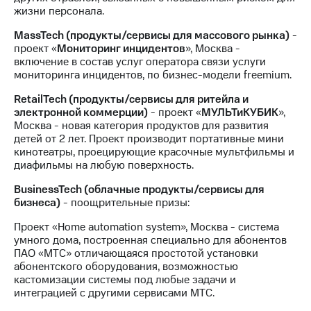
выкупа
жизни персонала.
акций
Дивиденды
MassTech (продукты/сервисы для массового рынка)
-
Рынок
проект «
Мониторинг инцидентов
», Москва -
облигаций
включение в состав услуг оператора связи услуги
мониторинга инцидентов, по бизнес-модели freemium.
Описание
RetailTech (продукты/сервисы для ритейла и
Еврооблигации-2023
электронной коммерции)
- проект «
МУЛЬТиКУБИК
»,
Уведомление
Москва - новая категория продуктов для развития
о
детей от 2 лет. Проект производит портативные мини
погашении
кинотеатры, проецирующие красочные мультфильмы и
именных
диафильмы на любую поверхность.
облигаций
Другое
BusinessTech (облачные продукты/сервисы для
бизнеса)
- поощрительные призы:
Регистратор
Реквизиты
Проект «Home automation system», Москва - система
Контакты
умного дома, построенная специально для абонентов
йчивое развитие
ПАО «МТС» отличающаяся простотой установки
и деловая этика
абонентского оборудования, возможностью
На главную
кастомизации системы под любые задачи и
интеграцией с другими сервисами МТС.