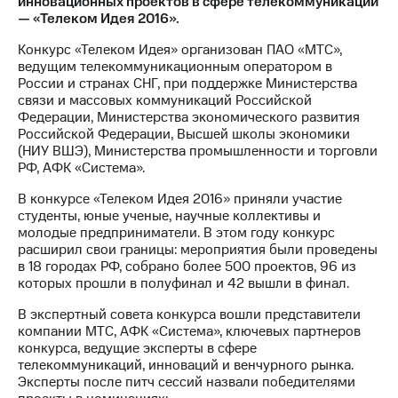
инновационных проектов в сфере телекоммуникаций
— «Телеком Идея 2016».
МТС
о технологиях
Конкурс «Телеком Идея» организован ПАО «МТС»,
ведущим телекоммуникационным оператором в
Достижения
России и странах СНГ, при поддержке Министерства
связи и массовых коммуникаций Российской
Интервью
Федерации, Министерства экономического развития
Российской Федерации, Высшей школы экономики
Финансовая
(НИУ ВШЭ), Министерства промышленности и торговли
отчетность
РФ, АФК «Система».
Контакты
В конкурсе «Телеком Идея 2016» приняли участие
студенты, юные ученые, научные коллективы и
Новости
молодые предприниматели. В этом году конкурс
в
расширил свои границы: мероприятия были проведены
регионе
в 18 городах РФ, собрано более 500 проектов, 96 из
которых прошли в полуфинал и 42 вышли в финал.
м и акционерам
В экспертный совета конкурса вошли представители
Корпоративное
компании МТС, АФК «Система», ключевых партнеров
управление
конкурса, ведущие эксперты в сфере
телекоммуникаций, инноваций и венчурного рынка.
Корпоративный
Эксперты после питч сессий назвали победителями
секретарь