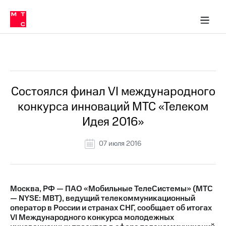
О
сторам и акционерам
Комплаенс и деловая этика
Устойчивое развитие
Медиа-центр
О МТС
О МТС
На главную
компании
О
компании
Стратегия
Стратегия
Все Новости
Карьера
в МТС
Карьера
в МТС
Пресс-
Состоялся финал VI международного
релизы
История
конкурса инноваций МТС «Телеком
компании
МТС
Идея 2016»
о технологиях
Руководство
региона
07 июля 2016
Правовая
информация
Контакты
Москва, РФ — ПАО «Мобильные ТелеСистемы» (МТС
— NYSE: MBT), ведущий телекоммуникационный
Медиа-центр
оператор в России и странах СНГ, сообщает об итогах
Пресс-
VI Международного конкурса молодежных
релизы