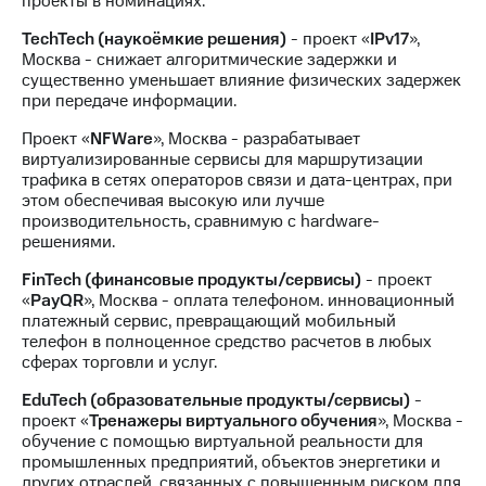
проекты в номинациях:
Раскрытие
информации
TechTech (наукоёмкие решения)
- проект «
IPv17
»,
Информация
Москва - снижает алгоритмические задержки и
акционерам
существенно уменьшает влияние физических задержек
Документы
при передаче информации.
ПАО
"МТС"
Проект «
NFWare
», Москва - разрабатывает
Собрания
виртуализированные сервисы для маршрутизации
акционеров
трафика в сетях операторов связи и дата-центрах, при
Личный
этом обеспечивая высокую или лучше
кабинет
производительность, сравнимую с hardware-
акционера
решениями.
Акционерный
капитал
FinTech (финансовые продукты/сервисы)
- проект
Контроль
«
PayQR
», Москва - оплата телефоном. инновационный
и
платежный сервис, превращающий мобильный
аудит
телефон в полноценное средство расчетов в любых
Рынок
сферах торговли и услуг.
акций
EduTech (образовательные продукты/сервисы)
-
Описание
проект «
Тренажеры виртуального обучения
», Москва -
Программа
обучение с помощью виртуальной реальности для
приобретения
промышленных предприятий, объектов энергетики и
Порядок
других отраслей, связанных с повышенным риском для