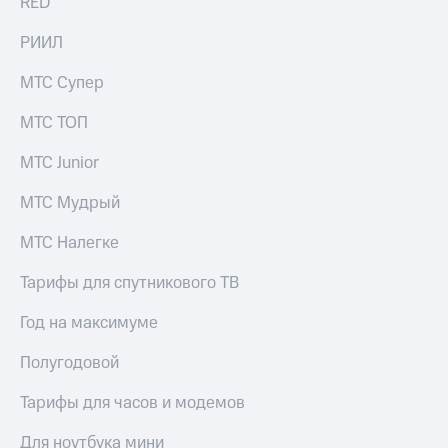
RED
выкупа
акций
РИИЛ
Дивиденды
Рынок
МТС Супер
облигаций
МТС ТОП
Описание
Еврооблигации-2023
МТС Junior
Уведомление
о
погашении
МТС Мудрый
именных
облигаций
МТС Налегке
Другое
Тарифы для спутникового ТВ
Регистратор
Реквизиты
Год на максимуме
Контакты
йчивое развитие
Полугодовой
и деловая этика
На главную
Тарифы для часов и модемов
Для ноутбука мини