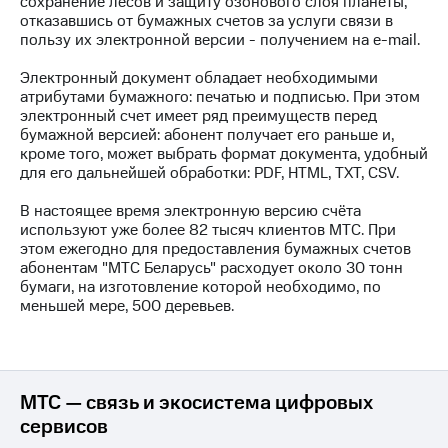
сохранение лесов и защиту озонового слоя планеты,
отказавшись от бумажных счетов за услуги связи в
МТС
пользу их электронной версии - получением на e-mail.
о технологиях
Электронный документ обладает необходимыми
Достижения
атрибутами бумажного: печатью и подписью. При этом
электронный счет имеет ряд преимуществ перед
Интервью
бумажной версией: абонент получает его раньше и,
кроме того, может выбрать формат документа, удобный
Финансовая
для его дальнейшей обработки: PDF, HTML, TXT, CSV.
отчетность
В настоящее время электронную версию счёта
Контакты
используют уже более 82 тысяч клиентов МТС. При
этом ежегодно для предоставления бумажных счетов
Новости
абонентам "МТС Беларусь" расходует около 30 тонн
в
бумаги, на изготовление которой необходимо, по
регионе
меньшей мере, 500 деревьев.
м и акционерам
Корпоративное
управление
МТС — связь и экосистема цифровых
Корпоративный
сервисов
секретарь