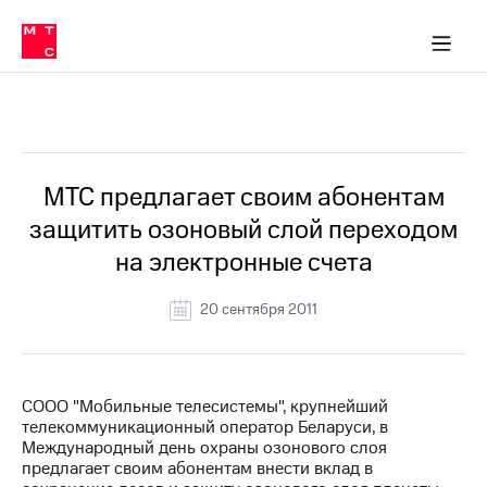
О
сторам и акционерам
Комплаенс и деловая этика
Устойчивое развитие
Медиа-центр
О МТС
О МТС
На главную
компании
О
компании
Стратегия
Стратегия
Все Новости
Карьера
в МТС
Карьера
в МТС
Пресс-
МТС предлагает своим абонентам
релизы
История
защитить озоновый слой переходом
компании
МТС
на электронные счета
о технологиях
Руководство
региона
20 сентября 2011
Правовая
информация
Контакты
СООО "Мобильные телесистемы", крупнейший
телекоммуникационный оператор Беларуси, в
Медиа-центр
Международный день охраны озонового слоя
Пресс-
предлагает своим абонентам внести вклад в
релизы