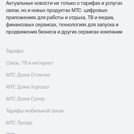
Раскрытие
Актуальные новости не только о тарифах и услугах
информации
связи, но и новых продуктах МТС: цифровых
Информация
приложениях для работы и отдыха, ТВ и медиа,
акционерам
Документы
финансовых сервисах, технологиях для запуска и
ПАО
продвижения бизнеса и других сервисах компании
"МТС"
Собрания
акционеров
Тарифы
Личный
кабинет
Связь, ТВ и интернет
акционера
Акционерный
МТС Дома Отлично
капитал
Контроль
и
МТС Дома Хорошо
аудит
Рынок
МТС Дома Супер
акций
Тарифы мобильной связи
Описание
Программа
МТС Проще
приобретения
Порядок