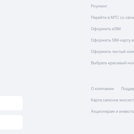
Роуминг
Перейти в МТС со св
Оформить eSIM
Оформить SIM-карту в
Оформить чистый но
Выбрать красивый но
О компании
Подде
Карта салонов экоси
Акционерам и инвест