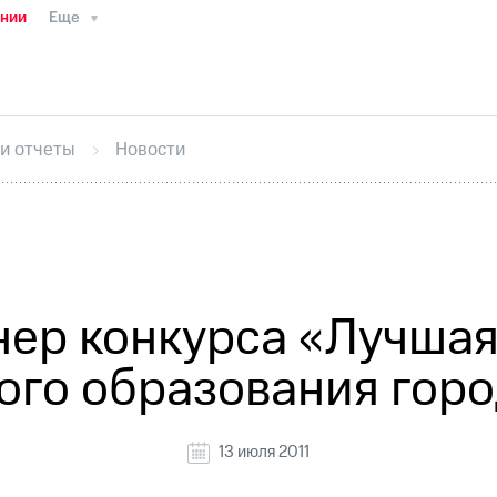
ании
Еще
ТС
Пресс-релизы
МТС о технологиях
ТС
История компании
Руководство региона
Правова
стижения
Интервью
Финансовая отчетность
Конта
 и отчеты
Новости
тивный секретарь
Раскрытие информации
Информа
ный кабинет акционера
Акционерный капитал
Конт
Порядок выкупа акций
Дивиденды
Рынок облигаци
 погашении именных облигаций
Другое
Регистрато
нер конкурса «Лучшая 
го образования гор
13 июля 2011