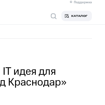
Поддержка
О МТС
я информация
Контакты
КАТАЛОГ
Медиа-центр
кты
Новости в регионе
Инвесторам и акционерам
ция акционерам
Документы
роль и аудит
Рынок акций
й
Описание
р
Реквизиты
Контакты
Устойчивое развитие
Комплаенс и деловая этика
На главную
IT идея для
од Краснодар»