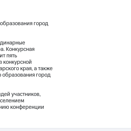
 образования город
ординарные
а. Конкурсная
ит пять
в конкурсной
рского края, а также
о образования город
идей участников,
аселением
ению конференции