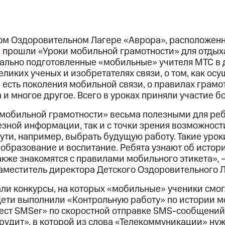
ком Оздоровительном Лагере «Аврора», расположенн
, прошли «Уроки мобильной грамотности» для отды
ально подготовленные «мобильные» учителя МТС в 
еликих ученых и изобретателях связи, о том, как осу
е есть поколения мобильной связи, о правилах грам
и многое другое. Всего в уроках приняли участие б
мобильной грамотности» весьма полезными для ребя
зной информации, так и с точки зрения возможност
ти, например, выбрать будущую работу. Такие уроки
 образование и воспитание. Ребята узнают об истор
акже знакомятся с правилами мобильного этикета»,
аместитель директора Детского Оздоровительного Л
ли конкурсы, на которых «мобильные» ученики смог
Дети выполнили «Контрольную работу» по истории м
вест SMSer» по скоростной отправке SMS-сообщений
рудит», в которой из слова «Телекоммуникации» нуж