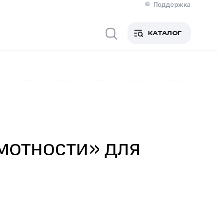
Поддержка
О МТС
я информация
Контакты
КАТАЛОГ
Медиа-центр
кты
Новости в регионе
Инвесторам и акционерам
ция акционерам
Документы
роль и аудит
Рынок акций
й
Описание
р
Реквизиты
Контакты
Устойчивое развитие
Комплаенс и деловая этика
На главную
мотности» для