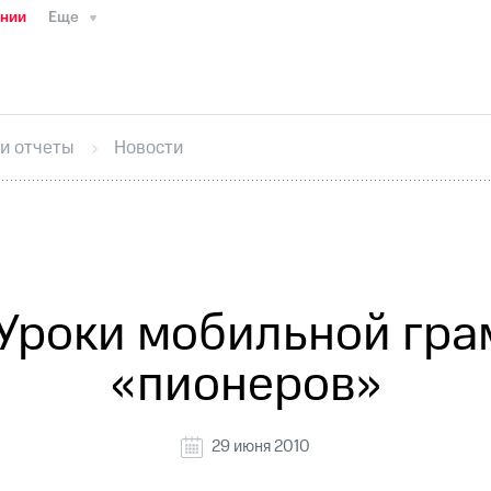
ании
Еще
ТС
Пресс-релизы
МТС о технологиях
ТС
История компании
Руководство региона
Правова
стижения
Интервью
Финансовая отчетность
Конта
 и отчеты
Новости
тивный секретарь
Раскрытие информации
Информа
ный кабинет акционера
Акционерный капитал
Конт
Порядок выкупа акций
Дивиденды
Рынок облигаци
 погашении именных облигаций
Другое
Регистрато
Уроки мобильной гра
«пионеров»
29 июня 2010