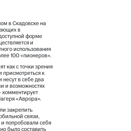
ом в Скадовске на
хающих в
доступной форме
ществляется и
отного использования
олее 100 «пионеров».
т как с точки зрения
и присмотреться к
 несут в себе два
ии и возможностях
 – комментирует
агеря «Аврора».
ли закрепить
обильной связи,
 и попробовали себя
но было составить