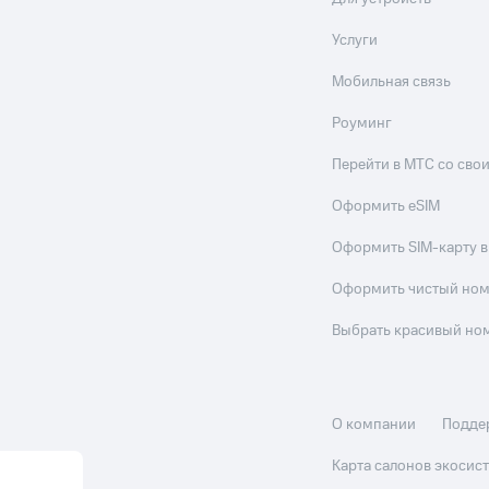
Услуги
Мобильная связь
Роуминг
Перейти в МТС со св
Оформить eSIM
Оформить SIM-карту в
Оформить чистый но
Выбрать красивый но
О компании
Подде
Карта салонов экоси