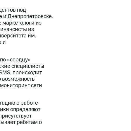
дентов под
е и Днепропетровске.
: маркетологи из
финансисты из
верситета им.
а и
по «сердцу»
ские специалисты
 SMS, происходит
ю возможность
я мониторинг сети
тацию о работе
ники определяют
присутствует
зывает ребятам о