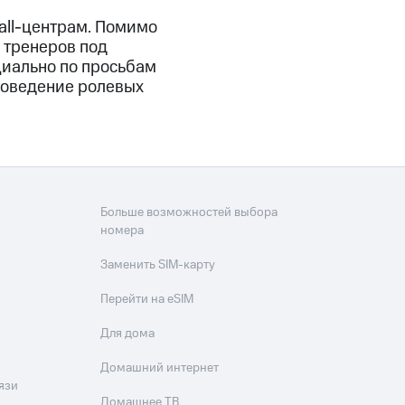
all-центрам. Помимо
 тренеров под
циально по просьбам
проведение ролевых
Больше возможностей выбора
номера
Заменить SIM-карту
Перейти на eSIM
Для дома
Домашний интернет
язи
Домашнее ТВ