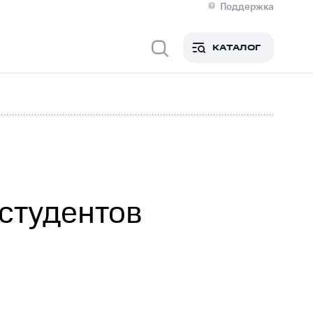
Поддержка
О МТС
я информация
Контакты
КАТАЛОГ
Медиа-центр
кты
Новости в регионе
Инвесторам и акционерам
ция акционерам
Документы
роль и аудит
Рынок акций
й
Описание
р
Реквизиты
Контакты
Устойчивое развитие
Комплаенс и деловая этика
На главную
 студентов