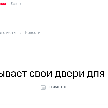
ании
Еще
ТС
Пресс-релизы
МТС о технологиях
ТС
История компании
Руководство региона
Правова
стижения
Интервью
Финансовая отчетность
Конта
 и отчеты
Новости
тивный секретарь
Раскрытие информации
Информа
ный кабинет акционера
Акционерный капитал
Конт
Порядок выкупа акций
Дивиденды
Рынок облигаци
 погашении именных облигаций
Другое
Регистрато
вает свои двери для
20 мая 2010