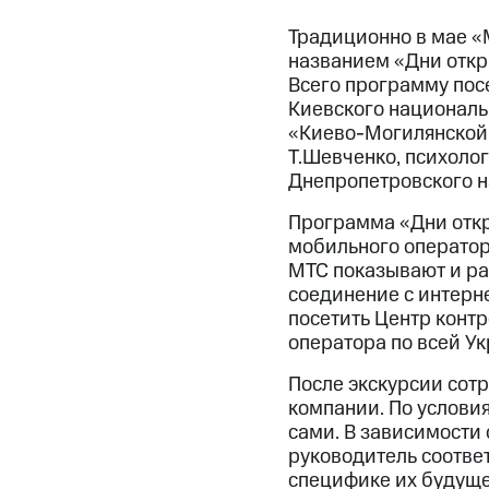
Традиционно в мае «
названием «Дни откр
Всего программу посе
Киевского националь
«Киево-Могилянской 
Т.Шевченко, психолог
Днепропетровского н
Программа «Дни откр
мобильного оператор
МТС показывают и ра
соединение с интерн
посетить Центр контр
оператора по всей Ук
После экскурсии сот
компании. По услови
сами. В зависимости 
руководитель соотве
специфике их будуще