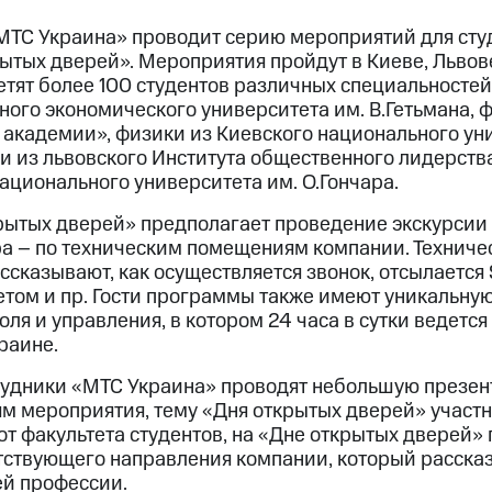
МТС Украина» проводит серию мероприятий для сту
ытых дверей». Мероприятия пройдут в Киеве, Львов
тят более 100 студентов различных специальностей
ного экономического университета им. В.Гетьмана, 
академии», физики из Киевского национального уни
и из львовского Института общественного лидерств
ационального университета им. О.Гончара.
ытых дверей» предполагает проведение экскурсии 
а – по техническим помещениям компании. Техниче
ссказывают, как осуществляется звонок, отсылается
етом и пр. Гости программы также имеют уникальну
оля и управления, в котором 24 часа в сутки ведетс
раине.
рудники «МТС Украина» проводят небольшую презен
ям мероприятия, тему «Дня открытых дверей» участ
от факультета студентов, на «Дне открытых дверей» 
тствующего направления компании, который расска
й профессии.