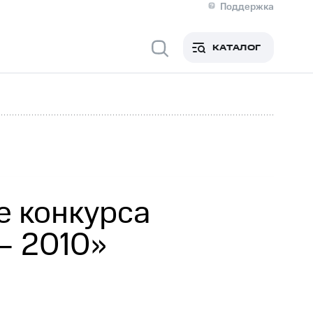
Поддержка
О МТС
я информация
Контакты
КАТАЛОГ
Медиа-центр
кты
Новости в регионе
Инвесторам и акционерам
ция акционерам
Документы
роль и аудит
Рынок акций
й
Описание
р
Реквизиты
Контакты
Устойчивое развитие
Комплаенс и деловая этика
На главную
е конкурса
— 2010»