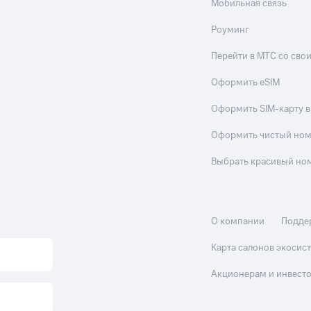
Мобильная связь
Роуминг
Перейти в МТС со св
Оформить eSIM
Оформить SIM-карту в
Оформить чистый но
Выбрать красивый но
О компании
Подде
Карта салонов экоси
Акционерам и инвест