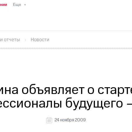
ании
Еще
ТС
Пресс-релизы
МТС о технологиях
ТС
История компании
Руководство региона
Правова
стижения
Интервью
Финансовая отчетность
Конта
 и отчеты
Новости
тивный секретарь
Раскрытие информации
Информа
ный кабинет акционера
Акционерный капитал
Конт
Порядок выкупа акций
Дивиденды
Рынок облигаци
 погашении именных облигаций
Другое
Регистрато
на объявляет о старт
ссионалы будущего 
24 ноября 2009