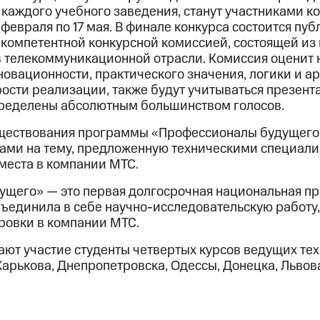
 каждого учебного заведения, станут участниками ко
 февраля по 17 мая. В финале конкурса состоится пу
 компетентной конкурсной комиссией, состоящей из
в телекоммуникационной отрасли. Комиссия оценит
новационности, практического значения, логики и а
рости реализации, также будут учитываться презент
ределены абсолютным большинством голосов.
ществования программы «Профессионалы будущего»,
ами на тему, предложенную техническими специали
места в компании МТС.
ущего» — это первая долгосрочная национальная п
объединила в себе научно-исследовательскую работу
ровки в компании МТС.
ют участие студенты четвертых курсов ведущих тех
Харькова, Днепропетровска, Одессы, Донецка, Львов