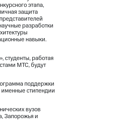
нкурсного этапа,
бличная защита
 представителей
 научные разработки
рхитектуры
ационные навыки.
 студенты, работая
стами МТС, будут
рограмма поддержки
, именные стипендии
нических вузов
а, Запорожья и