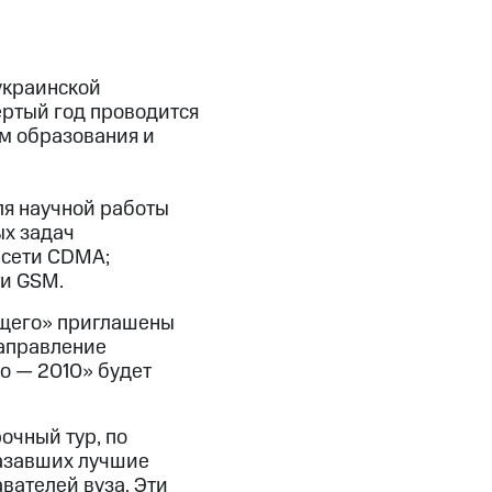
украинской
ртый год проводится
м образования и
ля научной работы
ых задач
 сети CDMA;
ти GSM.
ущего» приглашены
направление
о — 2010» будет
очный тур, по
казавших лучшие
вателей вуза. Эти