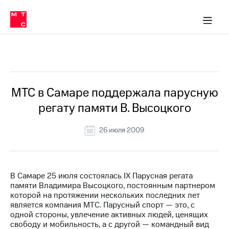
О
сторам и акционерам
Комплаенс и деловая этика
Устойчивое развитие
Медиа-центр
О МТС
О МТС
На главную
компании
О
компании
Стратегия
Стратегия
Все Новости
Карьера
в МТС
Карьера
в МТС
Пресс-
МТС в Самаре поддержала парусную
релизы
История
регату памяти В. Высоцкого
компании
МТС
о технологиях
Руководство
26 июля 2009
региона
Правовая
информация
В Самаре 25 июля состоялась IX Парусная регата
памяти Владимира Высоцкого, постоянным партнером
Контакты
которой на протяжении нескольких последних лет
является компания МТС. Парусный спорт — это, с
Медиа-центр
одной стороны, увлечение активных людей, ценящих
Пресс-
свободу и мобильность, а с другой — командный вид
релизы