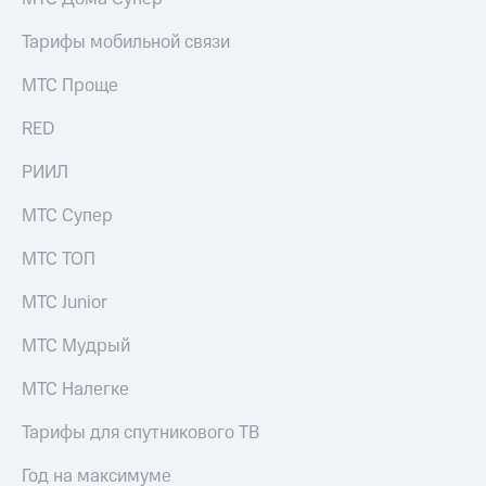
выкупа
акций
Тарифы мобильной связи
Дивиденды
Рынок
МТС Проще
облигаций
RED
Описание
Еврооблигации-2023
РИИЛ
Уведомление
о
МТС Супер
погашении
именных
МТС ТОП
облигаций
Другое
МТС Junior
Регистратор
Реквизиты
МТС Мудрый
Контакты
йчивое развитие
МТС Налегке
и деловая этика
На главную
Тарифы для спутникового ТВ
Год на максимуме