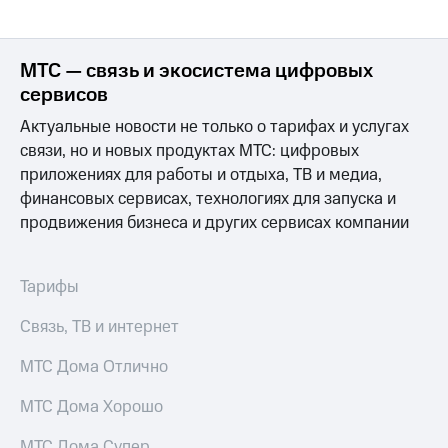
Раскрытие
информации
Информация
акционерам
МТС — связь и экосистема цифровых
Документы
сервисов
ПАО
"МТС"
Актуальные новости не только о тарифах и услугах
Собрания
связи, но и новых продуктах МТС: цифровых
акционеров
приложениях для работы и отдыха, ТВ и медиа,
Личный
кабинет
финансовых сервисах, технологиях для запуска и
акционера
продвижения бизнеса и других сервисах компании
Акционерный
капитал
Контроль
Тарифы
и
аудит
Связь, ТВ и интернет
Рынок
акций
МТС Дома Отлично
Описание
Программа
МТС Дома Хорошо
приобретения
Порядок
МТС Дома Супер