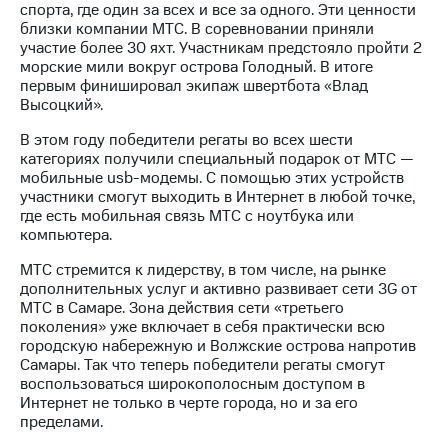
спорта, где один за всех и все за одного. Эти ценности
близки компании МТС. В соревновании приняли
МТС
участие более 30 яхт. Участникам предстояло пройти 2
о технологиях
морские мили вокруг острова Голодный. В итоге
первым финишировал экипаж швертбота «Влад
Достижения
Высоцкий».
Интервью
В этом году победители регаты во всех шести
категориях получили специальный подарок от МТС —
Финансовая
мобильные usb-модемы. С помощью этих устройств
отчетность
участники смогут выходить в Интернет в любой точке,
где есть мобильная связь МТС с ноутбука или
Контакты
компьютера.
Новости
МТС стремится к лидерству, в том числе, на рынке
в
дополнительных услуг и активно развивает сети 3G от
регионе
МТС в Самаре. Зона действия сети «третьего
поколения» уже включает в себя практически всю
м и акционерам
городскую набережную и Волжские острова напротив
Корпоративное
Самары. Так что теперь победители регаты смогут
управление
воспользоваться широкополосным доступом в
Интернет не только в черте города, но и за его
Корпоративный
пределами.
секретарь