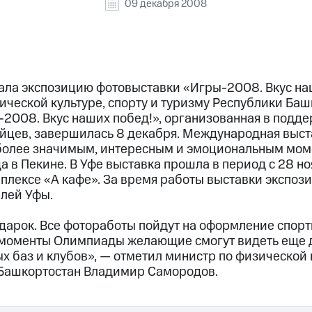
09 декабря 2008
ла экспозицию фотовыставки «Игры-2008. Вкус на
ческой культуре, спорту и туризму Республики Баш
2008. Вкус наших побед!», организованная в подд
йцев, завершилась 8 декабря. Международная выст
более значимым, интересным и эмоциональным мом
в Пекине. В Уфе выставка прошла в период с 28 но
плексе «А кафе». За время работы выставки экспоз
елей Уфы.
одарок. Все фотоработы пойдут на оформление спор
моменты Олимпиады желающие смогут видеть еще д
х баз и клубов», — отметил министр по физической к
 Башкортостан Владимир Самородов.