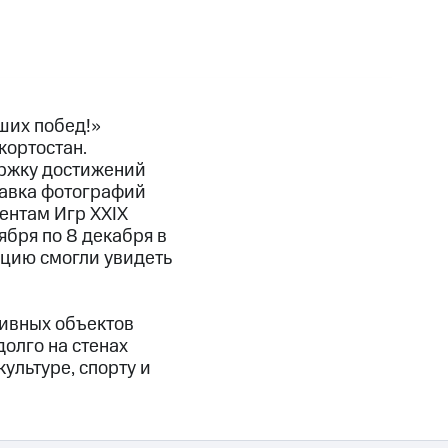
ших побед!»
кортостан.
ержку достижений
авка фотографий
ентам Игр XXIX
ября по 8 декабря в
ицию смогли увидеть
тивных объектов
олго на стенах
ультуре, спорту и