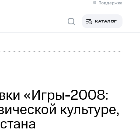
Поддержка
О МТС
я информация
Контакты
КАТАЛОГ
Медиа-центр
кты
Новости в регионе
Инвесторам и акционерам
ция акционерам
Документы
роль и аудит
Рынок акций
й
Описание
р
Реквизиты
Контакты
Устойчивое развитие
Комплаенс и деловая этика
На главную
вки «Игры-2008:
зической культуре,
остана