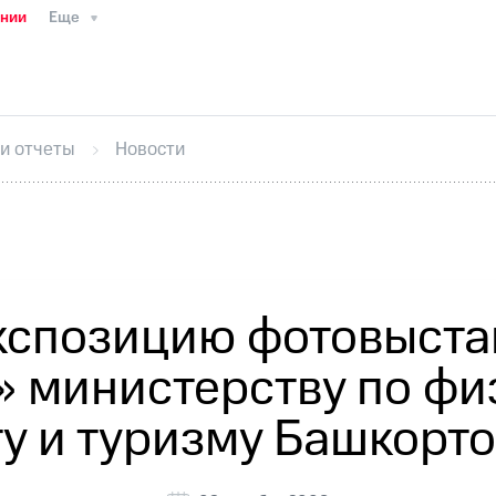
ании
Еще
ТС
Пресс-релизы
МТС о технологиях
ТС
История компании
Руководство региона
Правова
стижения
Интервью
Финансовая отчетность
Конта
 и отчеты
Новости
тивный секретарь
Раскрытие информации
Информа
ный кабинет акционера
Акционерный капитал
Конт
Порядок выкупа акций
Дивиденды
Рынок облигаци
 погашении именных облигаций
Другое
Регистрато
кспозицию фотовыста
 министерству по фи
у и туризму Башкорт