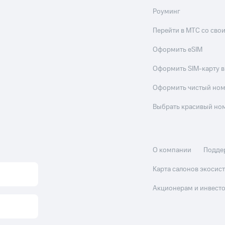
Роуминг
Перейти в МТС со св
Оформить eSIM
Оформить SIM-карту в
Оформить чистый но
Выбрать красивый но
О компании
Подде
Карта салонов экоси
Акционерам и инвест