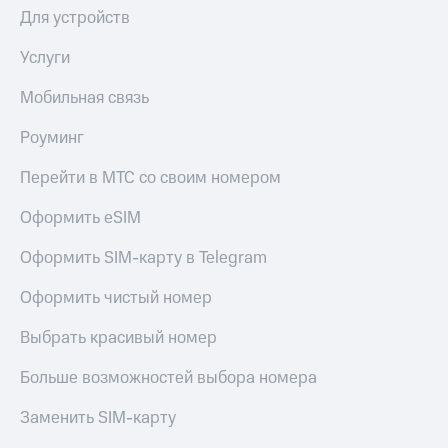
Live
Безопасность
Для устройств
Гудок
Финансы
Услуги
Мой
Детям
Мобильная связь
МТС
и родителям
Роуминг
Все
Здоровье
приложения
и фитнес
Перейти в МТС со своим номером
Инвестиции
Приложения
Оформить eSIM
от МТС
Получайте
доход
Оформить SIM-карту в Telegram
Акции
онлайн
Страхование
Оформить чистый номер
Приложения
КИОН
Покупка
Выбрать красивый номер
полисов
КИОН
онлайн
Музыка
Больше возможностей выбора номера
Скидка 30%
на связь
КИОН
Заменить SIM-карту
Строки
С картой