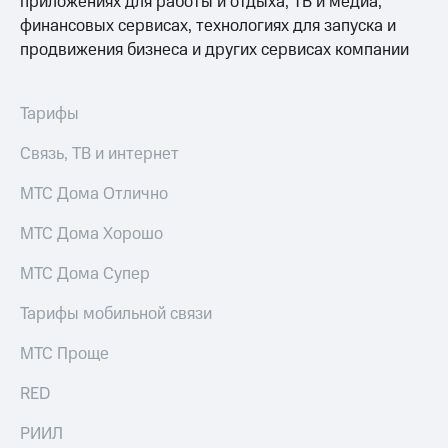
приложениях для работы и отдыха, ТВ и медиа,
Услуги
149 ₽/
финансовых сервисах, технологиях для запуска и
мес
продвижения бизнеса и других сервисах компании
Акции
МТС
Домашний
Premium
интернет
Тарифы
Подписка
Домашнее
на гигабайты
Связь, ТВ и интернет
ТВ
интернета,
фильмы,
МТС Дома Отлично
Спутниковое
музыка
ТВ
и многое
МТС Дома Хорошо
другое
Перейти
Семейная
МТС Дома Супер
в МТС
группа
со своим
Тарифы мобильной связи
номером
Скидка
на тарифы,
МТС Проще
Поддержка
общие
подписки
RED
висы и подписки
и услуги,
МТС
доступ
Premium
РИИЛ
к геолокации