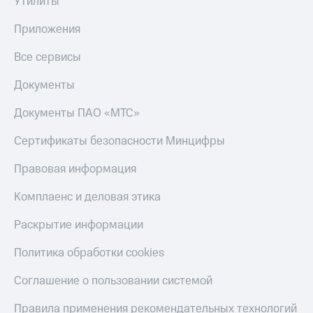
Утилиты
С картой
с карты
МТС
МТС Деньги
Приложения
Деньги
МТС
Обзоры
Все сервисы
Накопления
товаров
Документы
Откладывайте
Скидки
деньги
до 40%
Документы ПАО «МТС»
и получайте
на смартфоны
доход 15%
Платежи
Сертификаты безопасности Минцифры
при
и
покупке
переводы
Правовая информация
со связью
МТС
Пополнить
Комплаенс и деловая этика
номер
МТС
Раскрытие информации
Настройки
Политика обработки cookies
автоплатежа
Соглашение о пользовании системой
Пополнить
номер
Правила применения рекомендательных технологий
другого