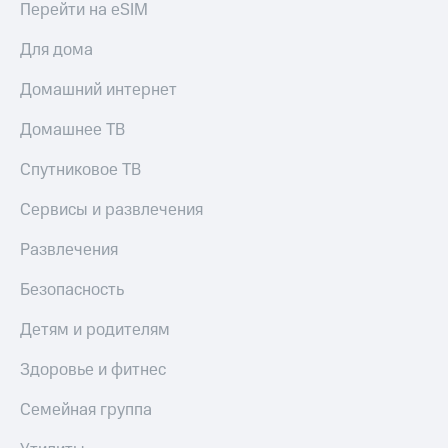
Перейти на eSIM
МТС
Live
Деньги
Для дома
МТС
Гудок
Накопления
Домашний интернет
Мой
Откладывайте
МТС
деньги
Домашнее ТВ
и получайте
Все
доход 15%
Спутниковое ТВ
приложения
Акции
Финансы
Условия
Сервисы и развлечения
Инвестиции
пополнения
Получайте
Развлечения
Скидка
доход
30%
онлайн
Безопасность
на связь
Страхование
Детям и родителям
Покупка
Тарифы
полисов
RED,
Здоровье и фитнес
онлайн
РИИЛ
Скидка 30%
и МТС Супер
Семейная группа
на связь
дешевле
при оплате