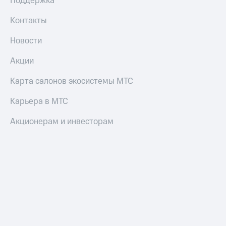
Поддержка
и
колонки
Контакты
Умные
Новости
часы
и
Акции
трекеры
Карта салонов экосистемы МТС
Умный
дом
Карьера в МТС
Планшеты
Акционерам и инвесторам
Акции
и
скидки
Все
товары