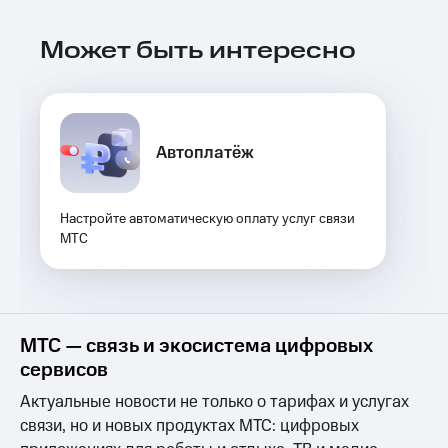
Выбрать
ТВ и телефон
красивый
для дома
номер
Может быть интересно
Услуги
Заменить
SIM-
Личный
карту
кабинет
интернета
Автоплатёж
Перейти
и
на
ТВ
eSIM
Личный
кабинет
Настройте автоматическую оплату услуг связи
Для дома
спутникового
МТС
Выберите
ТВ
и подключите
Скачать
ТВ
приложение
с выгодным
Мой
тарифом
МТС
МТС — связь и экосистема цифровых
Акции
Тарифы
сервисов
Интернет,
Актуальные новости не только о тарифах и услугах
ТВ и телефон
Видеонаблюдение
для дома
связи, но и новых продуктах МТС: цифровых
для дома