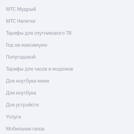
Сертификаты
Подписка
безопасности
МТС Мудрый
на гигабайты
интернета,
Всё
МТС Налегке
фильмы,
под
музыка
рукой
Тарифы для спутникового ТВ
и многое
в Мой МТС
другое
Год на максимуме
Семейная
Посмотрите,
группа
что
Полугодовой
полезного
Скидка
есть
Тарифы для часов и модемов
на тарифы,
в нашем
общие
приложении
подписки
Для ноутбука мини
и услуги,
КИОН
доступ
Для ноутбука
к геолокации
КИОН
Кино,
Для устройств
Музыка
музыка,
книги
Услуги
КИОН
и не
Строки
только
Мобильная связь