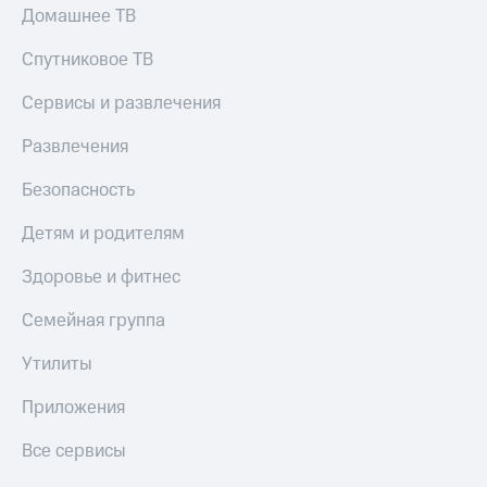
МТС
Домашнее ТВ
Live
Деньги
МТС
Спутниковое ТВ
Гудок
Накопления
Сервисы и развлечения
Мой
Откладывайте
МТС
деньги
Развлечения
и получайте
Все
доход 15%
приложения
Безопасность
Акции
Финансы
Условия
Инвестиции
Детям и родителям
пополнения
Получайте
Здоровье и фитнес
Скидка
доход
30%
онлайн
Семейная группа
на связь
Страхование
Утилиты
Покупка
Тарифы
полисов
RED,
Приложения
онлайн
РИИЛ
Скидка 30%
и МТС Супер
Все сервисы
на связь
дешевле
при оплате