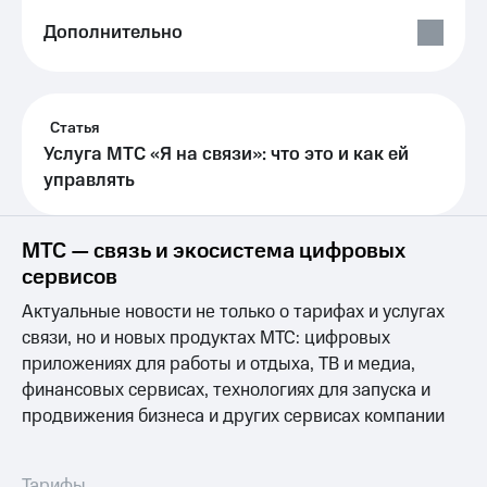
Выбрать
ТВ и телефон
красивый
для дома
Дополнительно
номер
Услуги
Заменить
SIM-
Личный
карту
Статья
кабинет
интернета
Услуга МТС «Я на связи»: что это и как ей
Перейти
и
управлять
на
ТВ
eSIM
Личный
кабинет
МТС — связь и экосистема цифровых
Для дома
спутникового
Выберите
сервисов
ТВ
и подключите
Скачать
Актуальные новости не только о тарифах и услугах
ТВ
приложение
с выгодным
Мой
связи, но и новых продуктах МТС: цифровых
тарифом
МТС
приложениях для работы и отдыха, ТВ и медиа,
Акции
финансовых сервисах, технологиях для запуска и
Тарифы
продвижения бизнеса и других сервисах компании
Интернет,
ТВ и телефон
Видеонаблюдение
для дома
для дома
Тарифы