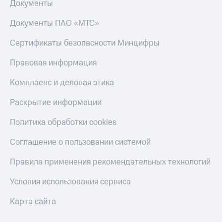
Документы
С картой
с карты
МТС
МТС Деньги
Документы ПАО «МТС»
Деньги
МТС
Обзоры
Накопления
товаров
Сертификаты безопасности Минцифры
Откладывайте
Скидки
Правовая информация
деньги
до 40%
и получайте
на смартфоны
Комплаенс и деловая этика
доход 15%
Платежи
Раскрытие информации
при
и
покупке
переводы
со связью
Политика обработки cookies
МТС
Пополнить
Соглашение о пользовании системой
номер
МТС
Правила применения рекомендательных технологий
Настройки
Условия использования сервиса
автоплатежа
Карта сайта
Пополнить
номер
другого