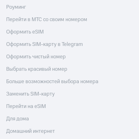
Live
Безопасность
Роуминг
Гудок
Финансы
Перейти в МТС со своим номером
Мой
Детям
МТС
Оформить eSIM
и родителям
Все
Оформить SIM-карту в Telegram
Здоровье
приложения
и фитнес
Оформить чистый номер
Инвестиции
Приложения
от МТС
Выбрать красивый номер
Получайте
доход
Акции
Больше возможностей выбора номера
онлайн
Страхование
Приложения
Заменить SIM-карту
КИОН
Покупка
Перейти на eSIM
полисов
КИОН
онлайн
Музыка
Для дома
Скидка 30%
на связь
КИОН
Домашний интернет
Строки
С картой