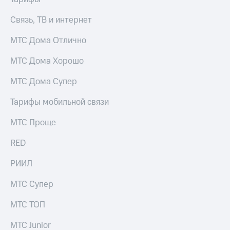
Услуги
149 ₽/
мес
Связь, ТВ и интернет
Акции
МТС
МТС Дома Отлично
Домашний
Premium
интернет
МТС Дома Хорошо
Подписка
Домашнее
на гигабайты
МТС Дома Супер
ТВ
интернета,
фильмы,
Тарифы мобильной связи
Спутниковое
музыка
ТВ
и многое
МТС Проще
другое
Перейти
Семейная
RED
в МТС
группа
со своим
номером
РИИЛ
Скидка
на тарифы,
Поддержка
МТС Супер
общие
подписки
висы и подписки
МТС ТОП
и услуги,
МТС
доступ
Premium
к геолокации
МТС Junior