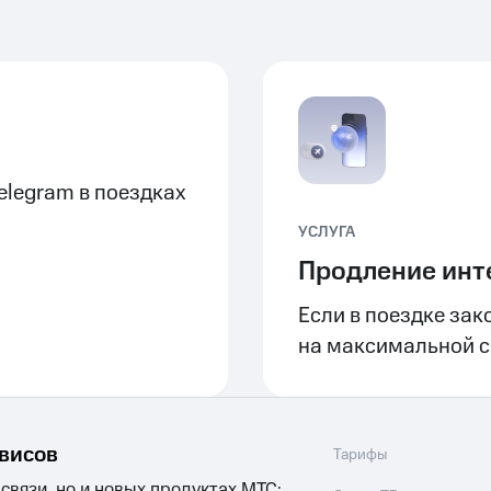
elegram в поездках
УСЛУГА
Продление инт
Если в поездке зак
на максимальной ск
рвисов
Тарифы
 связи, но и новых продуктах МТС: