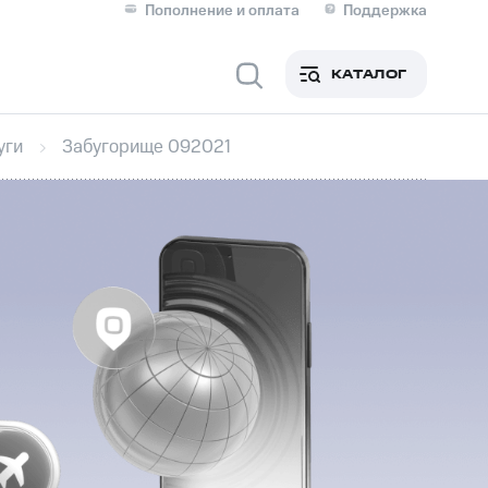
Пополнение и оплата
Поддержка
Скидка 30% на связь
Личные кабинеты
КАТАЛОГ
Мобильная связь
уги
Забугорище 092021
IM-карта для иностранцев
M
Для дома
оим номером
Поддержка
Сервисы и подписки
ой МТС
фитнес
Приложения от МТС