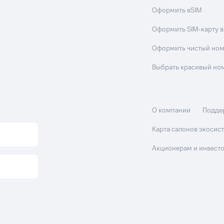
Оформить eSIM
Оформить SIM-карту в
Оформить чистый но
Выбрать красивый но
О компании
Подде
Карта салонов экоси
Акционерам и инвест