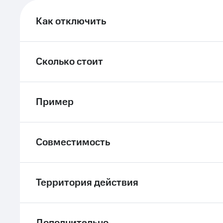
ле при оплате с карты МТС Деньги
Как отключить
Сколько стоит
Пример
Совместимость
Территория действия