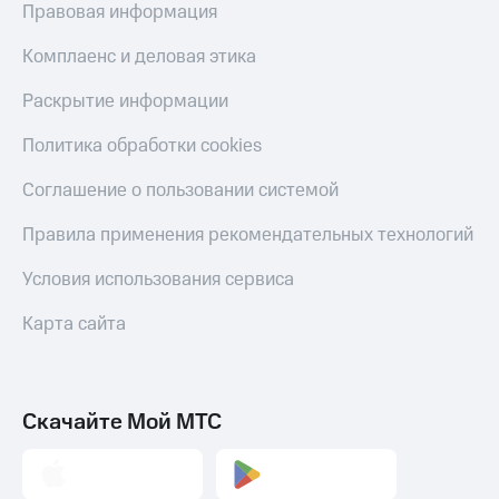
С картой
с карты
Правовая информация
МТС
МТС Деньги
Деньги
Комплаенс и деловая этика
МТС
Обзоры
Накопления
товаров
Раскрытие информации
Откладывайте
Скидки
Политика обработки cookies
деньги
до 40%
и получайте
на смартфоны
Соглашение о пользовании системой
доход 15%
Платежи
при
Правила применения рекомендательных технологий
и
покупке
переводы
со связью
Условия использования сервиса
МТС
Пополнить
Карта сайта
номер
МТС
Настройки
автоплатежа
Скачайте Мой МТС
Пополнить
номер
другого