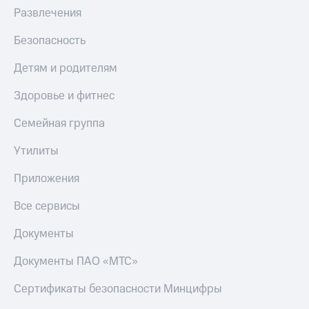
МТС
Развлечения
Live
Деньги
МТС
Гудок
Безопасность
Накопления
Мой
Детям и родителям
Откладывайте
МТС
деньги
Здоровье и фитнес
и получайте
Все
доход 15%
приложения
Семейная группа
Акции
Финансы
Условия
Инвестиции
Утилиты
пополнения
Получайте
Приложения
Скидка
доход
30%
онлайн
Все сервисы
на связь
Страхование
Документы
Покупка
Тарифы
полисов
RED,
Документы ПАО «МТС»
онлайн
РИИЛ
Скидка 30%
и МТС Супер
Сертификаты безопасности Минцифры
на связь
дешевле
при оплате