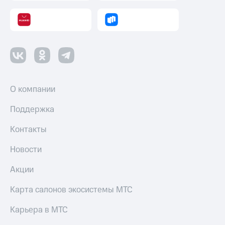
оператора
Оплата
интернета
и
ТВ
Переводы
с
О компании
телефона
на карту
Поддержка
МТС Pay
Контакты
Оплата
Новости
по QR-
коду
Акции
за границей
Карта салонов экосистемы МТС
тернет-магазин
Смартфоны
Карьера в МТС
Наушники