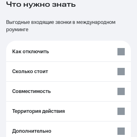
Что нужно знать
на связь
Роуминг
Тарифы
Выгодные входящие звонки в международном
RED,
Семейная
РИИЛ
роуминге
группа
и МТС
Супер
Заказать
дешевле
SIM-
Как отключить
при
карту
оплате
с карты
Оформить
МТС
Сколько стоит
eSIM
Деньги
SIM-
Выберите
Совместимость
карта
и подключите
для
ТВ
иностранцев
с выгодным
тарифом
Территория действия
Оформить
чистый
Тарифы
номер
Дополнительно
Интернет,