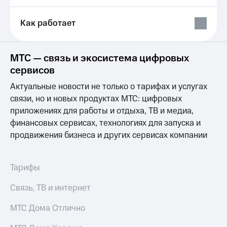
Выбрать
ТВ и телефон
красивый
для дома
номер
Как работает
Услуги
Заменить
SIM-
Личный
МТС — связь и экосистема цифровых
карту
кабинет
сервисов
интернета
Перейти
и
Актуальные новости не только о тарифах и услугах
на
ТВ
eSIM
связи, но и новых продуктах МТС: цифровых
Личный
кабинет
приложениях для работы и отдыха, ТВ и медиа,
Для дома
спутникового
финансовых сервисах, технологиях для запуска и
Выберите
ТВ
продвижения бизнеса и других сервисах компании
и подключите
Скачать
ТВ
приложение
с выгодным
Мой
тарифом
МТС
Тарифы
Акции
Тарифы
Связь, ТВ и интернет
Интернет,
ТВ и телефон
Видеонаблюдение
МТС Дома Отлично
для дома
для дома