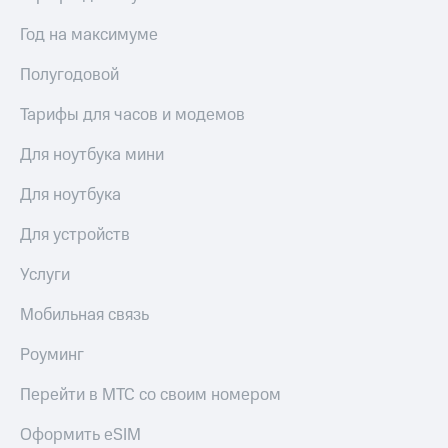
Сертификаты
Подписка
безопасности
Год на максимуме
на гигабайты
интернета,
Всё
Полугодовой
фильмы,
под
музыка
рукой
Тарифы для часов и модемов
и многое
в Мой МТС
другое
Для ноутбука мини
Семейная
Посмотрите,
группа
что
Для ноутбука
полезного
Скидка
есть
на тарифы,
Для устройств
в нашем
общие
приложении
подписки
Услуги
и услуги,
КИОН
доступ
Мобильная связь
к геолокации
КИОН
Кино,
Роуминг
Музыка
музыка,
книги
Перейти в МТС со своим номером
КИОН
и не
Строки
только
Оформить eSIM