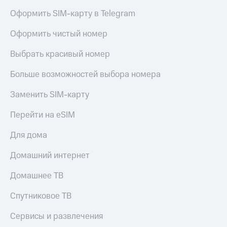
Live
Безопасность
Оформить SIM-карту в Telegram
Гудок
Финансы
Оформить чистый номер
Мой
Детям
МТС
и родителям
Выбрать красивый номер
Все
Здоровье
Больше возможностей выбора номера
приложения
и фитнес
Заменить SIM-карту
Инвестиции
Приложения
от МТС
Перейти на eSIM
Получайте
доход
Акции
Для дома
онлайн
Страхование
Приложения
Домашний интернет
КИОН
Покупка
Домашнее ТВ
полисов
КИОН
онлайн
Музыка
Скидка 30%
Спутниковое ТВ
на связь
КИОН
Сервисы и развлечения
Строки
С картой