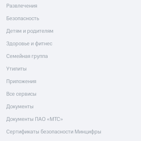
МТС
Развлечения
Live
Деньги
МТС
Гудок
Безопасность
Накопления
Мой
Детям и родителям
Откладывайте
МТС
деньги
Здоровье и фитнес
и получайте
Все
доход 15%
приложения
Семейная группа
Акции
Финансы
Условия
Инвестиции
Утилиты
пополнения
Получайте
Приложения
Скидка
доход
30%
онлайн
Все сервисы
на связь
Страхование
Документы
Покупка
Тарифы
полисов
RED,
Документы ПАО «МТС»
онлайн
РИИЛ
Скидка 30%
и МТС Супер
Сертификаты безопасности Минцифры
на связь
дешевле
при оплате