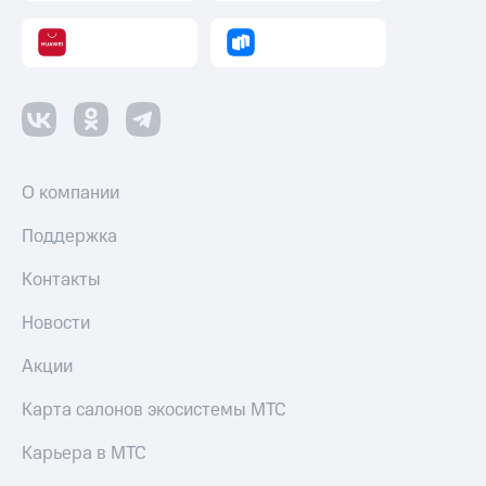
оператора
Оплата
интернета
и
ТВ
Переводы
с
О компании
телефона
на карту
Поддержка
МТС Pay
Контакты
Оплата
Новости
по QR-
коду
Акции
за границей
Карта салонов экосистемы МТС
тернет-магазин
Смартфоны
Карьера в МТС
Наушники