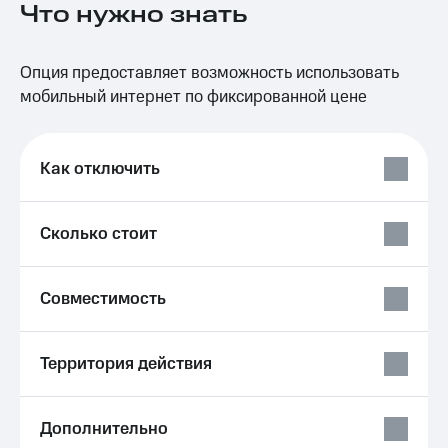
Что нужно знать
на связь
Роуминг
Тарифы
Опция предоставляет возможность использовать
RED,
Семейная
РИИЛ
мобильный интернет по фиксированной цене
группа
и МТС
Супер
Заказать
дешевле
SIM-
Как отключить
при
карту
оплате
с карты
Оформить
МТС
Сколько стоит
eSIM
Деньги
SIM-
Выберите
Совместимость
карта
и подключите
для
ТВ
иностранцев
с выгодным
тарифом
Территория действия
Оформить
чистый
Тарифы
номер
Дополнительно
Интернет,