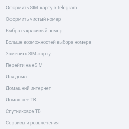
Live
Безопасность
Оформить SIM-карту в Telegram
Гудок
Финансы
Оформить чистый номер
Мой
Детям
МТС
и родителям
Выбрать красивый номер
Все
Здоровье
Больше возможностей выбора номера
приложения
и фитнес
Заменить SIM-карту
Инвестиции
Приложения
от МТС
Перейти на eSIM
Получайте
доход
Акции
Для дома
онлайн
Страхование
Приложения
Домашний интернет
КИОН
Покупка
Домашнее ТВ
полисов
КИОН
онлайн
Музыка
Скидка 30%
Спутниковое ТВ
на связь
КИОН
Сервисы и развлечения
Строки
С картой