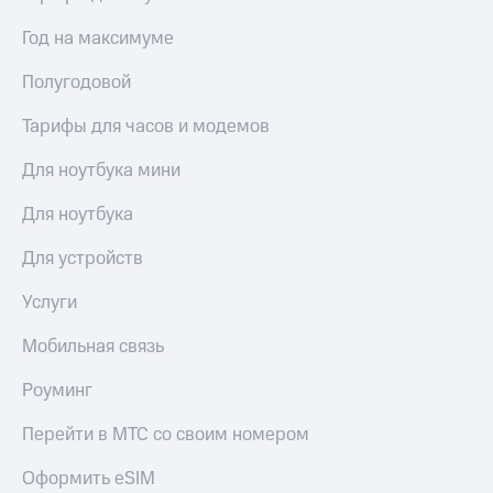
Сертификаты
Подписка
безопасности
Год на максимуме
на гигабайты
интернета,
Всё
Полугодовой
фильмы,
под
музыка
рукой
Тарифы для часов и модемов
и многое
в Мой МТС
другое
Для ноутбука мини
Семейная
Посмотрите,
группа
что
Для ноутбука
полезного
Скидка
есть
на тарифы,
Для устройств
в нашем
общие
приложении
подписки
Услуги
и услуги,
КИОН
доступ
Мобильная связь
к геолокации
КИОН
Кино,
Роуминг
Музыка
музыка,
книги
Перейти в МТС со своим номером
КИОН
и не
Строки
только
Оформить eSIM