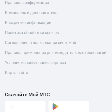
С картой
с карты
Правовая информация
МТС
МТС Деньги
Деньги
Комплаенс и деловая этика
МТС
Обзоры
Накопления
товаров
Раскрытие информации
Откладывайте
Скидки
Политика обработки cookies
деньги
до 40%
и получайте
на смартфоны
Соглашение о пользовании системой
доход 15%
Платежи
при
Правила применения рекомендательных технологий
и
покупке
переводы
со связью
Условия использования сервиса
МТС
Пополнить
Карта сайта
номер
МТС
Настройки
автоплатежа
Скачайте Мой МТС
Пополнить
номер
другого