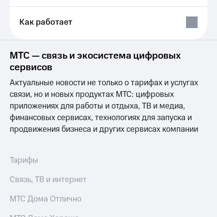
Выбрать
ТВ и телефон
красивый
для дома
номер
Как работает
Услуги
Заменить
SIM-
Личный
МТС — связь и экосистема цифровых
карту
кабинет
сервисов
интернета
Перейти
и
Актуальные новости не только о тарифах и услугах
на
ТВ
eSIM
связи, но и новых продуктах МТС: цифровых
Личный
кабинет
приложениях для работы и отдыха, ТВ и медиа,
Для дома
спутникового
финансовых сервисах, технологиях для запуска и
Выберите
ТВ
продвижения бизнеса и других сервисах компании
и подключите
Скачать
ТВ
приложение
с выгодным
Мой
тарифом
МТС
Тарифы
Акции
Тарифы
Связь, ТВ и интернет
Интернет,
ТВ и телефон
Видеонаблюдение
МТС Дома Отлично
для дома
для дома