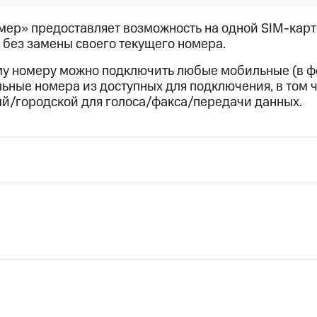
ход 15%
мер» предоставляет возможность на одной
SIM-карт
 без замены своего текущего номера.
у номеру можно подключить любые мобильные (в фо
ьные номера из доступных для подключения, в том ч
й/городской для голоса/факса/передачи данных.
ле при оплате с карты МТС Деньги
номера к основному
ги «Дополнительный
федеральный номер