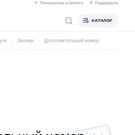
Пополнение и оплата
Поддержка
Скидка 30% на связь
Личные кабинеты
КАТАЛОГ
Мобильная связь
уги
Звонки
Дополнительный номер
IM-карта для иностранцев
M
Для дома
оим номером
Поддержка
Сервисы и подписки
ой МТС