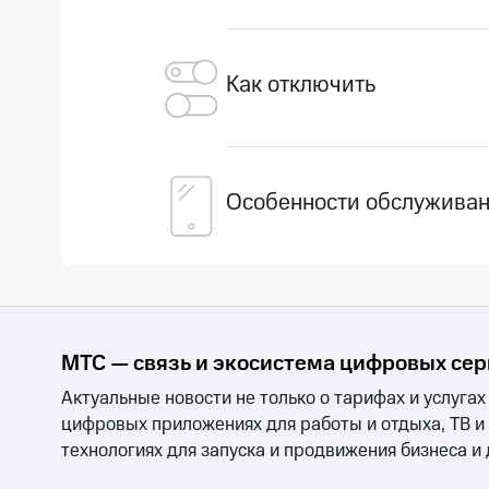
Плата за дополнительный г
Подключение дополнительно
у оператора.
Как отключить
Обратитесь в салон МТС.
Отказаться от дополнительн
Особенности обслужива
Дополнительный номер испо
входящих звонков на основ
При совершении исходящих 
основной — мобильный (фе
МТС — связь и экосистема цифровых се
Актуальные новости не только о тарифах и услугах
цифровых приложениях для работы и отдыха, ТВ и
технологиях для запуска и продвижения бизнеса и