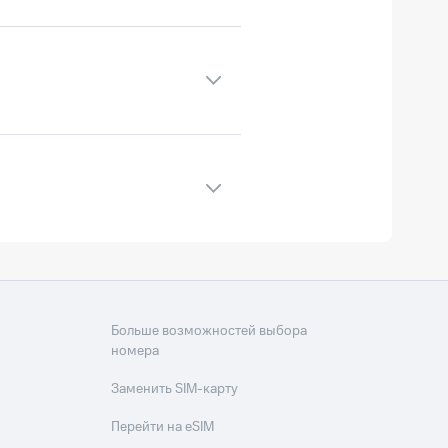
 условиями тарифного плана
 городских номеров
ера.
сплатной переадресации
та всегда определяется
Больше возможностей выбора
номера
Заменить SIM-карту
Перейти на eSIM