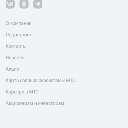
оператора
Оплата
интернета
О компании
и
ТВ
Поддержка
Переводы
Контакты
с
телефона
Новости
на карту
Акции
МТС Pay
Карта салонов экосистемы МТС
Оплата
по QR-
Карьера в МТС
коду
за границей
Акционерам и инвесторам
тернет-магазин
Смартфоны
Наушники