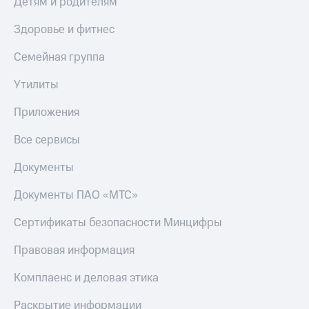
Детям и родителям
МТС
Live
Деньги
Здоровье и фитнес
МТС
Гудок
Накопления
Семейная группа
Мой
Откладывайте
МТС
Утилиты
деньги
и получайте
Все
Приложения
доход 15%
приложения
Акции
Финансы
Все сервисы
Условия
Инвестиции
пополнения
Документы
Получайте
Скидка
доход
30%
Документы ПАО «МТС»
онлайн
на связь
Страхование
Сертификаты безопасности Минцифры
Покупка
Тарифы
Правовая информация
полисов
RED,
онлайн
РИИЛ
Скидка 30%
и МТС Супер
Комплаенс и деловая этика
на связь
дешевле
при оплате
Раскрытие информации