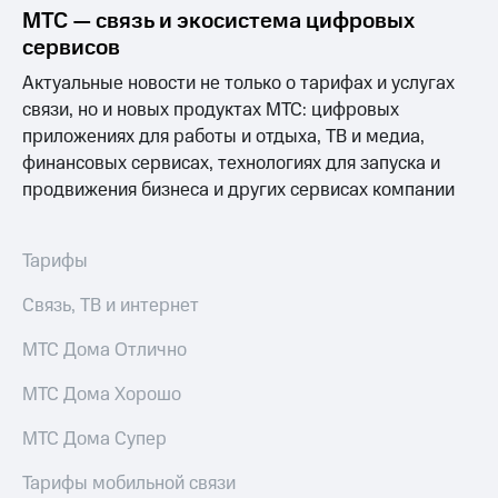
Выбрать
ТВ и телефон
МТС — связь и экосистема цифровых
красивый
для дома
сервисов
номер
Услуги
Актуальные новости не только о тарифах и услугах
Заменить
связи, но и новых продуктах МТС: цифровых
SIM-
Личный
карту
кабинет
приложениях для работы и отдыха, ТВ и медиа,
интернета
финансовых сервисах, технологиях для запуска и
Перейти
и
продвижения бизнеса и других сервисах компании
на
ТВ
eSIM
Личный
кабинет
Для дома
спутникового
Тарифы
Выберите
ТВ
и подключите
Скачать
Связь, ТВ и интернет
ТВ
приложение
с выгодным
Мой
МТС Дома Отлично
тарифом
МТС
Акции
МТС Дома Хорошо
Тарифы
Интернет,
МТС Дома Супер
ТВ и телефон
Видеонаблюдение
для дома
для дома
Тарифы мобильной связи