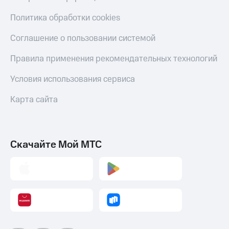
С картой
с карты
МТС
МТС Деньги
Политика обработки cookies
Деньги
МТС
Обзоры
Соглашение о пользовании системой
Накопления
товаров
Правила применения рекомендательных технологий
Откладывайте
Скидки
деньги
до 40%
Условия использования сервиса
и получайте
на смартфоны
доход 15%
Карта сайта
Платежи
при
и
покупке
переводы
со связью
МТС
Пополнить
Скачайте Мой МТС
номер
МТС
Настройки
автоплатежа
Пополнить
номер
другого