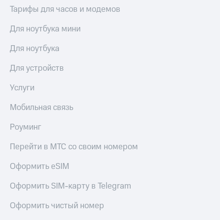
Сертификаты
Тарифы для часов и модемов
Подписка
безопасности
на гигабайты
Для ноутбука мини
интернета,
Всё
фильмы,
под
музыка
Для ноутбука
рукой
и многое
в Мой МТС
другое
Для устройств
Семейная
Посмотрите,
группа
Услуги
что
полезного
Скидка
Мобильная связь
есть
на тарифы,
в нашем
общие
Роуминг
приложении
подписки
и услуги,
Перейти в МТС со своим номером
КИОН
доступ
к геолокации
Оформить eSIM
КИОН
Кино,
Музыка
музыка,
Оформить SIM-карту в Telegram
книги
КИОН
и не
Строки
Оформить чистый номер
только