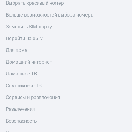
Live
Выбрать красивый номер
Безопасность
Гудок
Финансы
Больше возможностей выбора номера
Мой
Детям
Заменить SIM-карту
МТС
и родителям
Перейти на eSIM
Все
Здоровье
приложения
и фитнес
Для дома
Инвестиции
Приложения
Домашний интернет
от МТС
Получайте
Домашнее ТВ
доход
Акции
онлайн
Спутниковое ТВ
Страхование
Приложения
КИОН
Покупка
Сервисы и развлечения
полисов
КИОН
онлайн
Развлечения
Музыка
Скидка 30%
на связь
Безопасность
КИОН
Строки
С картой