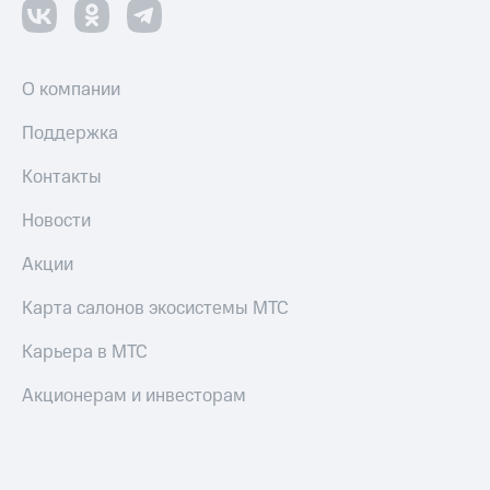
оператора
Оплата
интернета
О компании
и
ТВ
Поддержка
Переводы
Контакты
с
телефона
Новости
на карту
Акции
МТС Pay
Карта салонов экосистемы МТС
Оплата
по QR-
Карьера в МТС
коду
за границей
Акционерам и инвесторам
тернет-магазин
Смартфоны
Наушники