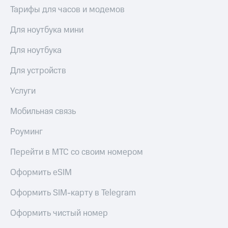
Сертификаты
Тарифы для часов и модемов
Подписка
безопасности
на гигабайты
Для ноутбука мини
интернета,
Всё
фильмы,
под
музыка
Для ноутбука
рукой
и многое
в Мой МТС
другое
Для устройств
Семейная
Посмотрите,
группа
Услуги
что
полезного
Скидка
Мобильная связь
есть
на тарифы,
в нашем
общие
Роуминг
приложении
подписки
и услуги,
Перейти в МТС со своим номером
КИОН
доступ
к геолокации
Оформить eSIM
КИОН
Кино,
Музыка
музыка,
Оформить SIM-карту в Telegram
книги
КИОН
и не
Строки
Оформить чистый номер
только