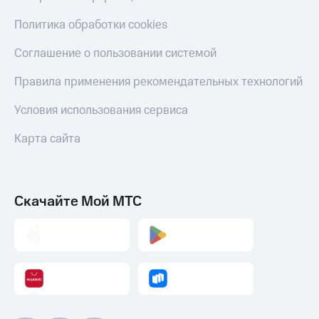
С картой
с карты
МТС
МТС Деньги
Политика обработки cookies
Деньги
МТС
Обзоры
Соглашение о пользовании системой
Накопления
товаров
Правила применения рекомендательных технологий
Откладывайте
Скидки
деньги
до 40%
Условия использования сервиса
и получайте
на смартфоны
доход 15%
Карта сайта
Платежи
при
и
покупке
переводы
со связью
МТС
Пополнить
Скачайте Мой МТС
номер
МТС
Настройки
автоплатежа
Пополнить
номер
другого