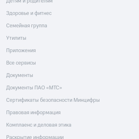
Детям и родителям
МТС
Live
Деньги
Здоровье и фитнес
МТС
Гудок
Накопления
Семейная группа
Мой
Откладывайте
МТС
Утилиты
деньги
и получайте
Все
Приложения
доход 15%
приложения
Акции
Финансы
Все сервисы
Условия
Инвестиции
пополнения
Документы
Получайте
Скидка
доход
30%
Документы ПАО «МТС»
онлайн
на связь
Страхование
Сертификаты безопасности Минцифры
Покупка
Тарифы
Правовая информация
полисов
RED,
онлайн
РИИЛ
Скидка 30%
и МТС Супер
Комплаенс и деловая этика
на связь
дешевле
при оплате
Раскрытие информации