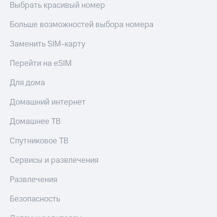
Live
Выбрать красивый номер
Безопасность
Гудок
Финансы
Больше возможностей выбора номера
Мой
Детям
Заменить SIM-карту
МТС
и родителям
Перейти на eSIM
Все
Здоровье
приложения
и фитнес
Для дома
Инвестиции
Приложения
Домашний интернет
от МТС
Получайте
Домашнее ТВ
доход
Акции
онлайн
Спутниковое ТВ
Страхование
Приложения
КИОН
Покупка
Сервисы и развлечения
полисов
КИОН
онлайн
Развлечения
Музыка
Скидка 30%
на связь
Безопасность
КИОН
Строки
С картой