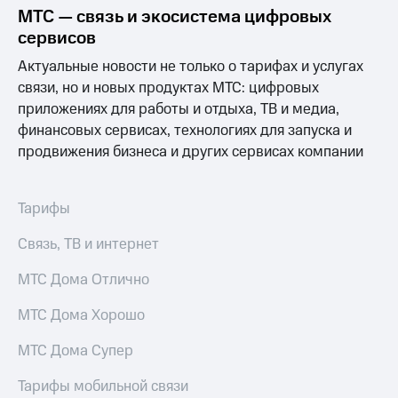
Выбрать
ТВ и телефон
МТС — связь и экосистема цифровых
красивый
для дома
сервисов
номер
Услуги
Актуальные новости не только о тарифах и услугах
Заменить
связи, но и новых продуктах МТС: цифровых
SIM-
Личный
карту
кабинет
приложениях для работы и отдыха, ТВ и медиа,
интернета
финансовых сервисах, технологиях для запуска и
Перейти
и
продвижения бизнеса и других сервисах компании
на
ТВ
eSIM
Личный
кабинет
Для дома
спутникового
Тарифы
Выберите
ТВ
и подключите
Скачать
Связь, ТВ и интернет
ТВ
приложение
с выгодным
Мой
МТС Дома Отлично
тарифом
МТС
Акции
МТС Дома Хорошо
Тарифы
Интернет,
МТС Дома Супер
ТВ и телефон
Видеонаблюдение
для дома
для дома
Тарифы мобильной связи