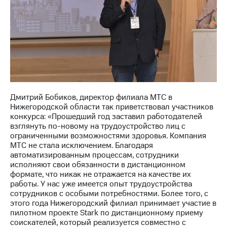
Раскрытие
информации
Информация
акционерам
Документы
ПАО
"МТС"
Собрания
акционеров
Личный
Дмитрий Бобиков, директор филиала МТС в
кабинет
Нижегородской области так приветствовал участников
акционера
конкурса: «Прошедший год заставил работодателей
Акционерный
взглянуть по-новому на трудоустройство лиц с
капитал
ограниченными возможностями здоровья. Компания
Контроль
МТС не стала исключением. Благодаря
и
автоматизированным процессам, сотрудники
аудит
исполняют свои обязанности в дистанционном
Рынок
формате, что никак не отражается на качестве их
акций
работы. У нас уже имеется опыт трудоустройства
сотрудников с особыми потребностями. Более того, с
Описание
этого года Нижегородский филиал принимает участие в
Программа
пилотном проекте Stark по дистанционному приему
приобретения
соискателей, который реализуется совместно с
Порядок