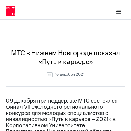
О
сторам и акционерам
Комплаенс и деловая этика
Устойчивое развитие
Медиа-центр
О МТС
О МТС
На главную
компании
О
компании
Стратегия
Стратегия
Все Новости
Карьера
в МТС
Карьера
в МТС
Пресс-
МТС в Нижнем Новгороде показал
релизы
История
«Путь к карьере»
компании
МТС
о технологиях
Руководство
16 декабря 2021
региона
Правовая
информация
09 декабря при поддержке МТС состоялся
финал VII ежегодного регионального
Контакты
конкурса для молодых специалистов с
инвалидностью «Путь к карьере – 2021» в
Медиа-центр
Пресс-
Корпоративном Университете
релизы