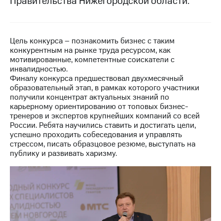
Правительства Нижегородской области.
МТС
о технологиях
Цель конкурса – познакомить бизнес с таким
Достижения
конкурентным на рынке труда ресурсом, как
мотивированные, компетентные соискатели с
Интервью
инвалидностью.
Финалу конкурса предшествовал двухмесячный
Финансовая
образовательный этап, в рамках которого участники
отчетность
получили концентрат актуальных знаний по
карьерному ориентированию от топовых бизнес-
Контакты
тренеров и экспертов крупнейших компаний со всей
России. Ребята научились ставить и достигать цели,
Новости
успешно проходить собеседования и управлять
в
стрессом, писать образцовое резюме, выступать на
регионе
публику и развивать харизму.
м и акционерам
Корпоративное
управление
Корпоративный
секретарь