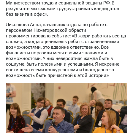
Министерством труда и социальной защиты РФ. В
выкупа
результате мы сможем трудоустраивать кандидатов
акций
без визита в офис».
Дивиденды
Рынок
Лисенкова Анна, начальник отдела по работе с
облигаций
персоналом Нижегородской обрасти
прокомментировала событие: «В жюри работать всегда
Описание
сложно, а когда оцениваешь ребят с ограниченными
Еврооблигации-2023
возможностями, это вдвойне ответственно. Все
Уведомление
финалисты поразили меня своими знаниями и
о
возможностями. У них невероятная жажда быть в
погашении
социуме, быть полезными и успешными. Я искренне
именных
восхищена всеми конкурсантами и благодарна за
облигаций
возможность быть причастной к этой истории».
Другое
Регистратор
Реквизиты
Контакты
йчивое развитие
и деловая этика
На главную