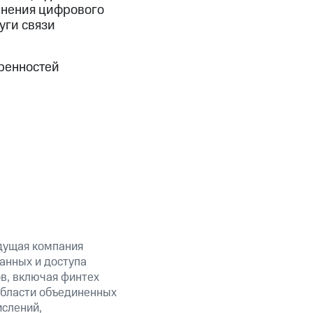
анения цифрового
уги связи
оренностей
дущая компания
анных и доступа
ов, включая финтех
области объединенных
ислений,