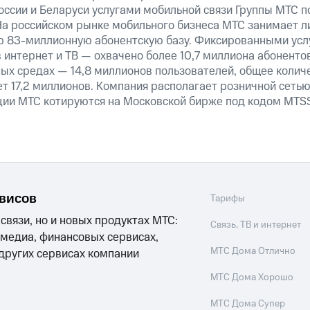
оссии и Беларуси услугами мобильной связи Группы МТС п
На российском рынке мобильного бизнеса МТС занимает 
ю 83-миллионную абонентскую базу. Фиксированными ус
 интернет и ТВ — охвачено более 10,7 миллиона абоненто
ных средах — 14,8 миллионов пользователей, общее колич
т 17,2 миллионов. Компания располагает розничной сетью 
кции МТС котируются на Московской бирже под кодом MTSS
рвисов
Тарифы
 связи, но и новых продуктах МТС:
Связь, ТВ и интернет
 медиа, финансовых сервисах,
МТС Дома Отлично
 других сервисах компании
МТС Дома Хорошо
МТС Дома Супер