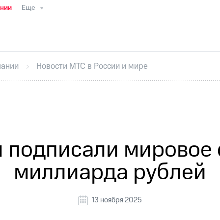
ании
Еще
ТС
Пресс-релизы
МТС о технологиях
ТС
История компании
Руководство региона
Правова
стижения
Интервью
Финансовая отчетность
Конта
пании
Новости МТС в России и мире
тивный секретарь
Раскрытие информации
Информа
ный кабинет акционера
Акционерный капитал
Конт
Порядок выкупа акций
Дивиденды
Рынок облигаци
 погашении именных облигаций
Другое
Регистрато
 подписали мировое 
миллиарда рублей
13 ноября 2025