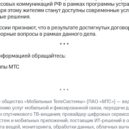
ассовых коммуникаций РФ в рамках программы устр
аря этому жителям станут доступны современные усл
ые решения.
сии признают, что в результате достигнутых догов
порные вопросы в рамках данного дела.
* * *
информацией обращайтесь:
ппы МТС
* * *
е общество «Мобильные ТелеСистемы» (ПАО «МТС») — ве
ению услуг мобильной и фиксированной связи, передачи д
 и спутникового ТВ-вещания; провайдер цифровых сервис
истем и мобильных приложений; поставщик ИТ-решений в 
та вещей, мониторинга, обработки данных, облачных выч