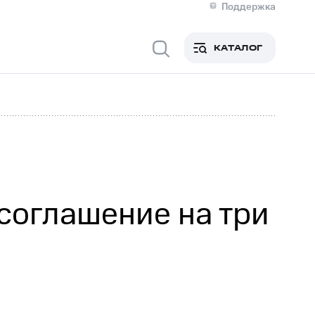
Поддержка
О МТС
я информация
Контакты
КАТАЛОГ
Медиа-центр
кты
Новости в регионе
Инвесторам и акционерам
ция акционерам
Документы
роль и аудит
Рынок акций
й
Описание
р
Реквизиты
Контакты
Устойчивое развитие
Комплаенс и деловая этика
На главную
соглашение на три