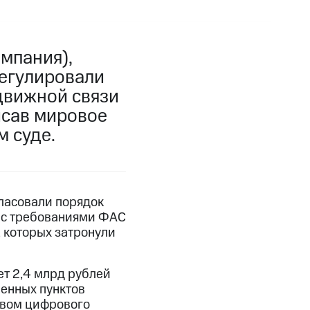
мпания),
егулировали
движной связи
исав мировое
 суде.
ласовали порядок
е с требованиями ФАС
 которых затронули
т 2,4 млрд рублей
енных пунктов
твом цифрового