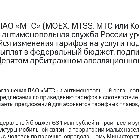
ПАО «МТС» (MOEX: MTSS, МТС или Ко
 антимонопольная служба России ур
йся изменения тарифов на услуги по
 выплат в федеральный бюджет, подп
Девятом арбитражном апелляционном
оглашения ПАО «МТС» и антимонопольный орган сог
предписания по приведению тарифов в соответстви
ианты предложений для абонентов тарифных планов,
.
деральный бюджет 664 млн рублей и проинвестируе
уктуры мобильной связи на территории малых насел
 тыс. человек по перечню, определенному Министерс