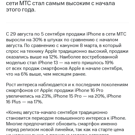
сети МТС стал самым высоким с начала
этого года.
МТС
о технологиях
Достижения
С 29 августа по 5 сентября продажи iPhone в сети МТС
Интервью
выросли на 30% в штуках по сравнению с началом
августа. По сравнению с кануном 8 марта, в который
Финансовая
спрос на технику Apple традиционно высокий, продажи
отчетность
оказались выше на 12%. Наиболее востребованной
моделью стал iPhone 13 — на него пришлось 19%
Контакты
от всех продаж смартфонов Apple в начале сентября,
что на 6% выше, чем месяцем ранее.
Новости
в
Рост интереса наблюдается и к последним поколениям
регионе
смартфонов от Apple: продажи iPhone 16 Pro
увеличились на 23%, iPhone 15 Pro — на 20%, iPhone
16 Plus — на 17%.
м и акционерам
Корпоративное
«Конец августа-начало сентября традиционно
управление
становится периодом повышенного интереса к iPhone.
Многие предпочитают обновить смартфон именно
Корпоративный
перед релизом новой линейки, так как на старте цена
секретарь