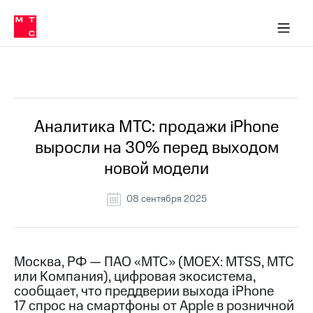
О
сторам и акционерам
Комплаенс и деловая этика
Устойчивое развитие
Медиа-центр
О МТС
О МТС
На главную
компании
О
компании
Стратегия
Стратегия
Все Новости
Карьера
в МТС
Карьера
в МТС
Пресс-
Аналитика МТС: продажи iPhone
релизы
История
выросли на 30% перед выходом
компании
МТС
новой модели
о технологиях
Руководство
региона
08 сентября 2025
Правовая
информация
Контакты
Москва, РФ — ПАО «МТС» (MOEX: MTSS, МТС
или Компания), цифровая экосистема,
Медиа-центр
сообщает, что преддверии выхода iPhone
Пресс-
17 спрос на смартфоны от Apple в розничной
релизы