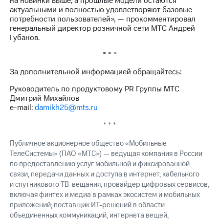
на новинки выше, а прошлые модели остаются
Раскрытие
актуальными и полностью удовлетворяют базовые
информации
потребности пользователей», — прокомментировал
Информация
генеральный директор розничной сети МТС Андрей
акционерам
Губанов.
Документы
ПАО
* * *
"МТС"
Собрания
За дополнительной информацией обращайтесь:
акционеров
Личный
Руководитель по продуктовому PR Группы МТС
кабинет
Дмитрий Михайлов
акционера
e-mail:
damikh25@mts.ru
Акционерный
капитал
* * *
Контроль
и
Публичное акционерное общество «Мобильные
аудит
ТелеСистемы» (ПАО «МТС») — ведущая компания в России
Рынок
по предоставлению услуг мобильной и фиксированной
акций
связи, передачи данных и доступа в интернет, кабельного
и спутникового ТВ-вещания; провайдер цифровых сервисов,
Описание
включая финтех и медиа в рамках экосистем и мобильных
Программа
приложений; поставщик ИТ-решений в области
приобретения
Порядок
объединенных коммуникаций, интернета вещей,