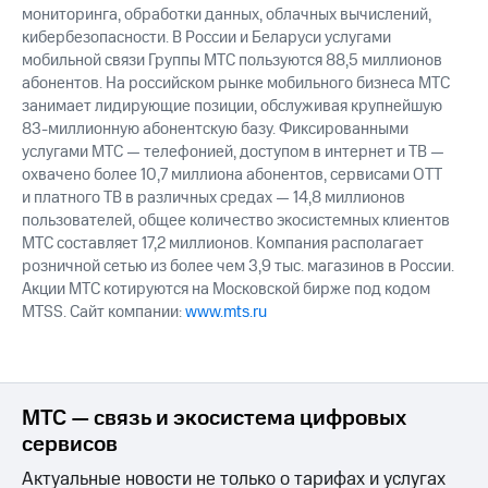
выкупа
мониторинга, обработки данных, облачных вычислений,
акций
кибербезопасности. В России и Беларуси услугами
Дивиденды
мобильной связи Группы МТС пользуются 88,5 миллионов
Рынок
абонентов. На российском рынке мобильного бизнеса МТС
облигаций
занимает лидирующие позиции, обслуживая крупнейшую
83-миллионную абонентскую базу. Фиксированными
Описание
услугами МТС — телефонией, доступом в интернет и ТВ —
Еврооблигации-2023
охвачено более 10,7 миллиона абонентов, сервисами OTT
Уведомление
и платного ТВ в различных средах — 14,8 миллионов
о
погашении
пользователей, общее количество экосистемных клиентов
именных
МТС составляет 17,2 миллионов. Компания располагает
облигаций
розничной сетью из более чем 3,9 тыс. магазинов в России.
Другое
Акции МТС котируются на Московской бирже под кодом
MTSS. Сайт компании:
www.mts.ru
Регистратор
Реквизиты
Контакты
йчивое развитие
и деловая этика
МТС — связь и экосистема цифровых
На главную
сервисов
Актуальные новости не только о тарифах и услугах