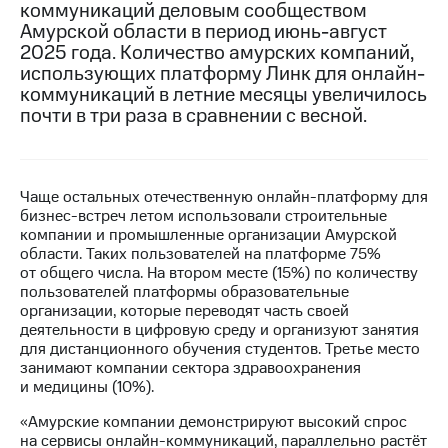
коммуникаций деловым сообществом
Амурской области в период июнь-август
МТС
2025 года. Количество амурских компаний,
о технологиях
использующих платформу Линк для онлайн-
Достижения
коммуникаций в летние месяцы увеличилось
почти в три раза в сравнении с весной.
Интервью
Финансовая
отчетность
Чаще остальных отечественную онлайн-платформу для
бизнес-встреч летом использовали строительные
Контакты
компании и промышленные организации Амурской
области. Таких пользователей на платформе 75%
Новости
от общего числа. На втором месте (15%) по количеству
в
пользователей платформы образовательные
регионе
организации, которые переводят часть своей
деятельности в цифровую среду и организуют занятия
м и акционерам
для дистанционного обучения студентов. Третье место
Корпоративное
занимают компании сектора здравоохранения
управление
и медицины (10%).
Корпоративный
«Амурские компании демонстрируют высокий спрос
секретарь
на сервисы онлайн-коммуникаций, параллельно растёт