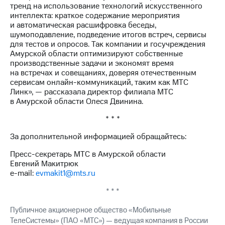
Раскрытие
тренд на использование технологий искусственного
информации
интеллекта: краткое содержание мероприятия
Информация
и автоматическая расшифровка беседы,
акционерам
шумоподавление, подведение итогов встреч, сервисы
Документы
для тестов и опросов. Так компании и госучреждения
ПАО
Амурской области оптимизируют собственные
"МТС"
производственные задачи и экономят время
Собрания
на встречах и совещаниях, доверяя отечественным
акционеров
сервисам онлайн-коммуникаций, таким как МТС
Личный
Линк», — рассказала директор филиала МТС
кабинет
в Амурской области Олеся Двинина.
акционера
Акционерный
* * *
капитал
Контроль
За дополнительной информацией обращайтесь:
и
Пресс-секретарь МТС в Амурской области
аудит
Евгений Макитрюк
Рынок
e-mail:
evmakit1@mts.ru
акций
* * *
Описание
Программа
Публичное акционерное общество «Мобильные
приобретения
ТелеСистемы» (ПАО «МТС») — ведущая компания в России
Порядок