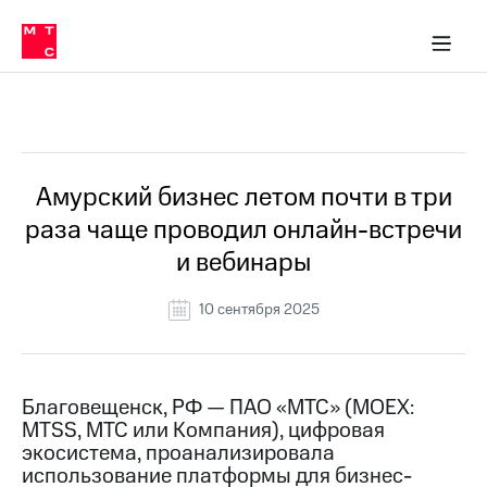
О
сторам и акционерам
Комплаенс и деловая этика
Устойчивое развитие
Медиа-центр
О МТС
О МТС
На главную
компании
О
компании
Стратегия
Стратегия
Все Новости
Карьера
в МТС
Карьера
в МТС
Пресс-
Амурский бизнес летом почти в три
релизы
История
раза чаще проводил онлайн-встречи
компании
МТС
и вебинары
о технологиях
Руководство
региона
10 сентября 2025
Правовая
информация
Контакты
Благовещенск, РФ — ПАО «МТС» (MOEX:
MTSS, МТС или Компания), цифровая
Медиа-центр
экосистема, проанализировала
Пресс-
использование платформы для бизнес-
релизы