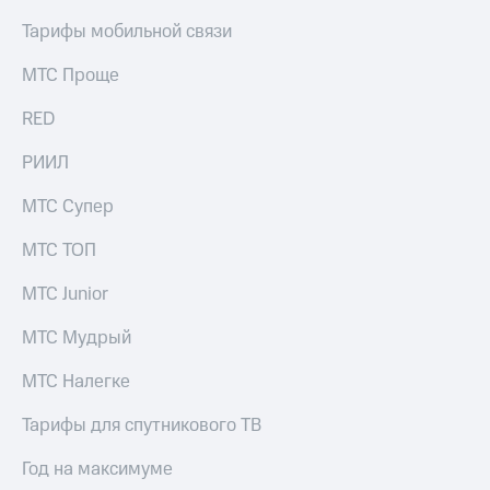
Тарифы мобильной связи
МТС Проще
RED
РИИЛ
МТС Супер
МТС ТОП
МТС Junior
МТС Мудрый
МТС Налегке
Тарифы для спутникового ТВ
Год на максимуме