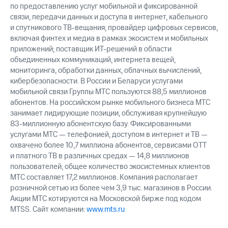
выкупа
по предоставлению услуг мобильной и фиксированной
акций
связи, передачи данных и доступа в интернет, кабельного
Дивиденды
и спутникового ТВ-вещания; провайдер цифровых сервисов,
Рынок
включая финтех и медиа в рамках экосистем и мобильных
облигаций
приложений; поставщик ИТ-решений в области
объединенных коммуникаций, интернета вещей,
Описание
мониторинга, обработки данных, облачных вычислений,
Еврооблигации-2023
кибербезопасности. В России и Беларуси услугами
Уведомление
мобильной связи Группы МТС пользуются 88,5 миллионов
о
погашении
абонентов. На российском рынке мобильного бизнеса МТС
именных
занимает лидирующие позиции, обслуживая крупнейшую
облигаций
83-миллионную абонентскую базу. Фиксированными
Другое
услугами МТС — телефонией, доступом в интернет и ТВ —
охвачено более 10,7 миллиона абонентов, сервисами OTT
Регистратор
и платного ТВ в различных средах — 14,8 миллионов
Реквизиты
пользователей, общее количество экосистемных клиентов
Контакты
МТС составляет 17,2 миллионов. Компания располагает
йчивое развитие
розничной сетью из более чем 3,9 тыс. магазинов в России.
и деловая этика
Акции МТС котируются на Московской бирже под кодом
На главную
MTSS. Сайт компании:
www.mts.ru